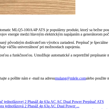
tomatic MLQ5-100A/4P ATS je populárny produkt, ktorý sa bežne použí
zdrojov energie medzi hlavným elektrickým napájaním a generátorom poč
 pôvodným dodávateľom výrobcu zariadení. Prepínač je špeciálne nav
je väčšiu univerzálnosť pri možnostiach zapojenia.
osťou a funkčnosťou. Umožňuje automatické a nepretržité prepínanie nap
ajte a pošlite nám e -mail na adresu
mulang@mlele.com
alebo použite 
ra jednofázová 2 Phasáž 4p 63a AC Dual Power ...