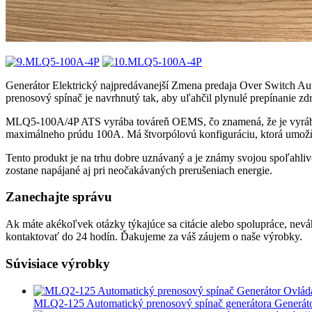
Generátor Elektrický najpredávanejší Zmena predaja Over Switch Au
prenosový spínač je navrhnutý tak, aby uľahčil plynulé prepínanie 
MLQ5-100A/4P ATS vyrába továreň OEMS, čo znamená, že je vyrábaný
maximálneho prúdu 100A. Má štvorpólovú konfiguráciu, ktorá umožňu
Tento produkt je na trhu dobre uznávaný a je známy svojou spoľahliv
zostane napájané aj pri neočakávaných prerušeniach energie.
Zanechajte správu
Ak máte akékoľvek otázky týkajúce sa citácie alebo spolupráce, neváh
kontaktovať do 24 hodín. Ďakujeme za váš záujem o naše výrobky.
Súvisiace výrobky
MLQ2-125 Automatický prenosový spínač generátora Generáto