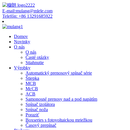
E-mail:mulang@mlele.com
Telefón: +86 13291685922
Domov
Novinky
O nás
O nás
Časté otázky
Stiahnutie
Výrobky
Automatický prenosový spínač série
Štiepka
MCB
McCB
ACB
Samonosné prenosy nad a pod napätím
Spínač izolátora
Spínač noža
Poraziť
Boxseries s fotovoltaickou mriežkou
Časový prepínač