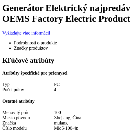
Generátor Elektrický najpred
OEMS Factory Electric Produc
Vyžiadajte viac informácií
Podrobnosti o produkte
Značky produktov
Kľúčové atribúty
Atribúty špecifické pre priemysel
Typ
PC
Počet pólov
4
Ostatné atribúty
Menovitý prúd
100
Miesto pôvodu
Zhejiang, Čína
Značka
mulang
Číslo modelu
Mlq5-100-4p